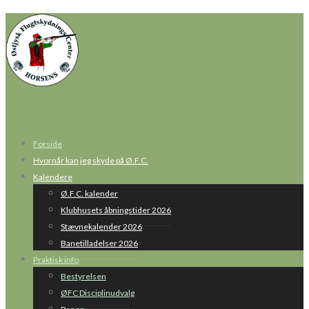
Forside
Hvornår kan jeg skyde på Ø.F.C.
Kalendere
Ø.F.C. kalender
Klubhusets åbningstider 2026
Stævnekalender 2026
Banetilladelser 2026
Praktisk info
Bestyrelsen
ØFC Disciplinudvalg