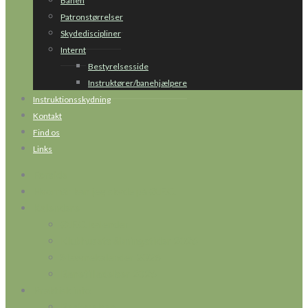
Banen
Patronstørrelser
Skydediscipliner
Internt
Bestyrelsesside
Instruktører/banehjælpere
Instruktionsskydning
Kontakt
Find os
Links
Forside
Hvornår kan jeg skyde på Ø.F.C.
Kalendere
Ø.F.C. kalender
Klubhusets åbningstider 2026
Stævnekalender 2026
Banetilladelser 2026
Praktisk info
Bestyrelsen