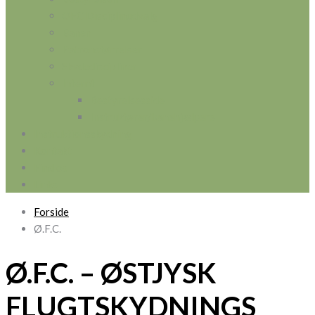
ØFC Disciplinudvalg
Banen
Patronstørrelser
Skydediscipliner
Internt
Bestyrelsesside
Instruktører/banehjælpere
Instruktionsskydning
Kontakt
Find os
Links
Forside
Ø.F.C.
Ø.F.C. – ØSTJYSK
FLUGTSKYDNINGS